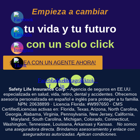
Empieza a cambiar
tu vida y tu futuro
con un solo click
CHATEA CON UN AGENTE AHORA!
Facebook-
Linkedin-
Instagram
Tiktok
f
in
Safety Life Insurance Corp
– Agencia de seguros en EE.UU.
especializada en salud, vida, retiro, dental y accidentes. Ofrecemos
asesoría personalizada en español e inglés para proteger a tu familia.
NPN: 20638899 · Licencia Florida: #W997650 · CMS
CertifiedLicencias activas en: Florida, Texas, Arizona, North Carolina,
Georgia, Alabama, Virginia, Pennsylvania, New Jersey, California,
Maryland, South Carolina, Michigan, Colorado, Connecticut,
Washington, Tennessee, Louisiana, Arkansas y Kansas.
No somos
una aseguradora directa. Brindamos asesoramiento y enlace con
aseguradoras autorizadas. Aplican condiciones.