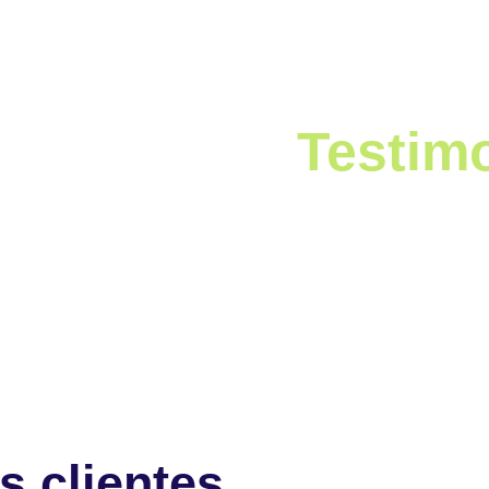
Testim
Nuestros cl
nuestra prio
s clientes