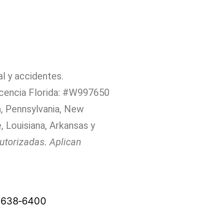
al y accidentes.
icencia Florida: #W997650
ia, Pennsylvania, New
, Louisiana, Arkansas y
torizadas. Aplican
) 638‑6400