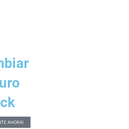
mbiar
turo
ick
TE AHORA!